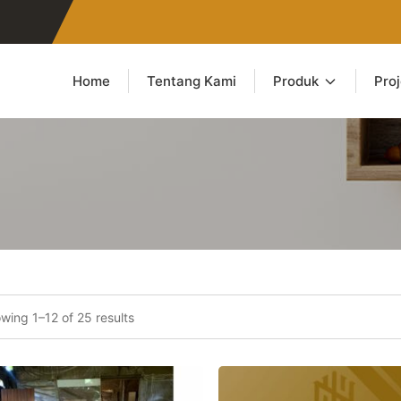
Home
Tentang Kami
Produk
Pro
wing 1–12 of 25 results