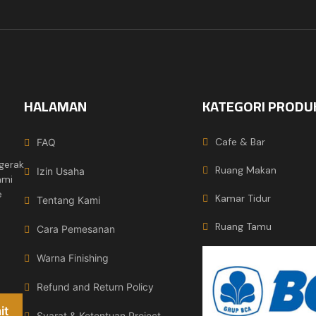
HALAMAN
KATEGORI PRODU
Cafe & Bar
FAQ
gerak
Ruang Makan
Izin Usaha
ami
e
Kamar Tidur
Tentang Kami
Ruang Tamu
Cara Pemesanan
Warna Finishing
Refund and Return Policy
Syarat & Ketentuan Project