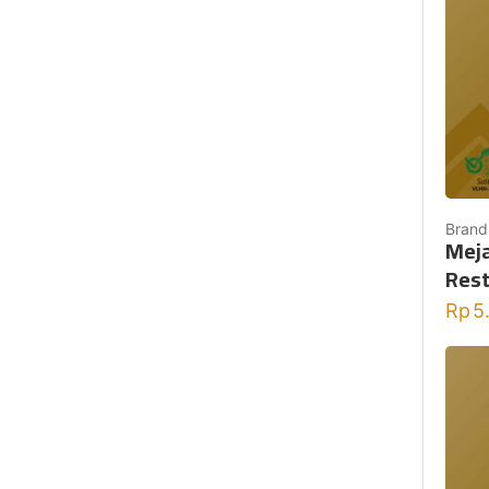
Brand
Meja
Res
Rp
5