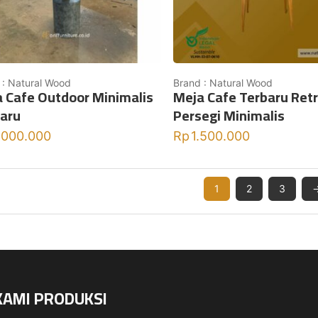
 : Natural Wood
Brand : Natural Wood
 Cafe Outdoor Minimalis
Meja Cafe Terbaru Ret
aru
Persegi Minimalis
.000.000
Rp
1.500.000
1
2
3
KAMI PRODUKSI