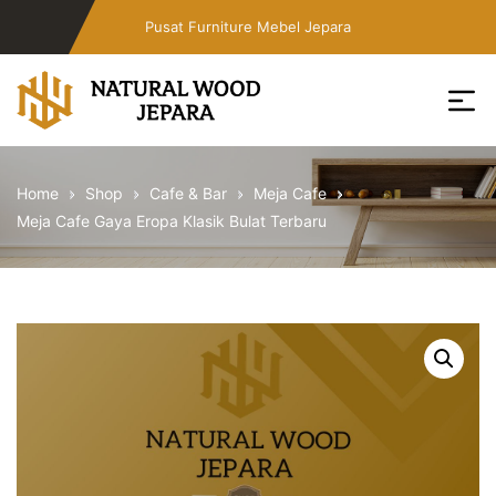
Skip
Pusat Furniture Mebel Jepara
to
the
content
Toko
Furniture
Home
Shop
Cafe & Bar
Meja Cafe
Cafe
Meja Cafe Gaya Eropa Klasik Bulat Terbaru
Jepara
Jati
Minimalis
PT
Natural
Wood
Jepara