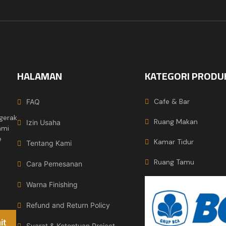
HALAMAN
KATEGORI PRODU
Cafe & Bar
FAQ
gerak
Ruang Makan
Izin Usaha
ami
e
Kamar Tidur
Tentang Kami
Ruang Tamu
Cara Pemesanan
Warna Finishing
Refund and Return Policy
Syarat & Ketentuan Project