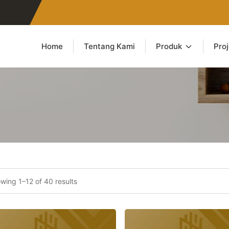
Home
Tentang Kami
Produk
Pro
wing 1–12 of 40 results