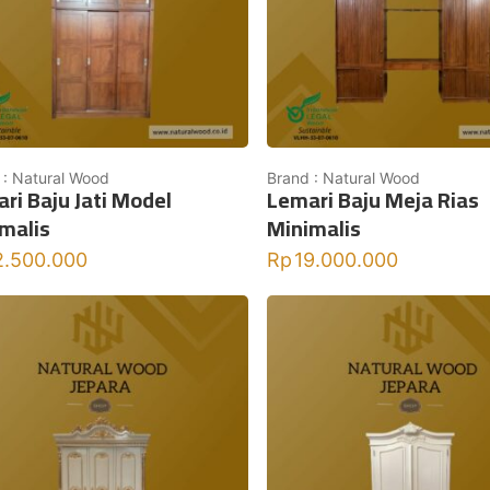
 : Natural Wood
Brand : Natural Wood
ri Baju Jati Model
Lemari Baju Meja Rias
malis
Minimalis
2.500.000
Rp
19.000.000