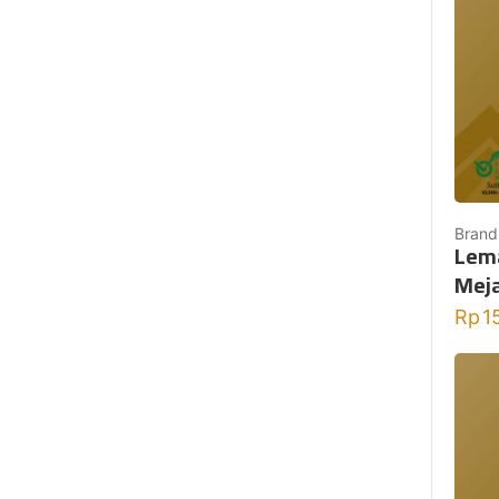
Brand
Lema
Meja
Rp
1