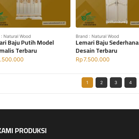
 : Natural Wood
Brand : Natural Wood
ri Baju Putih Model
Lemari Baju Sederhana
malis Terbaru
Desain Terbaru
1.500.000
Rp
7.500.000
1
2
3
4
KAMI PRODUKSI