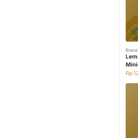
Brand
Lema
Mini
Rp
1