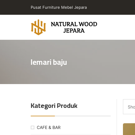
Skip
Pusat Furniture Mebel Jepara
to
the
content
Toko
Furniture
Cafe
lemari baju
Jepara
Jati
Minimalis
PT
Natural
Wood
Kategori Produk
Jepara
Sho
CAFE & BAR