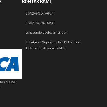
K
KONTAK KAMI
0852-8004-6541
0852-8004-6541
csnaturalwood@gmail.com
Jl. Letjend Suprapto No. 15 Demaan
II, Demaan, Jepara, 59419
tas Nama :
T