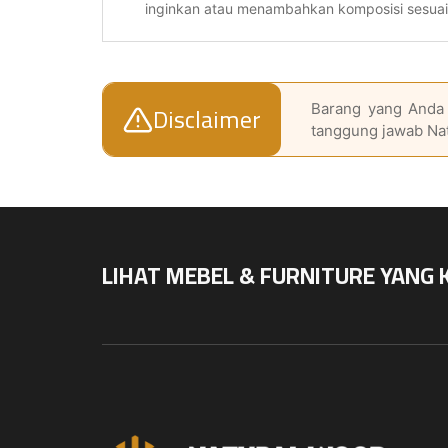
inginkan atau menambahkan komposisi sesua
Disclaimer
Barang yang Anda 
tanggung jawab Na
LIHAT MEBEL & FURNITURE YANG 