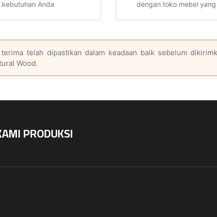
i kebutuhan Anda
dengan toko mebel yang 
terima telah dipastikan dalam keadaan baik sebelum dikirimk
tural Wood.
KAMI PRODUKSI