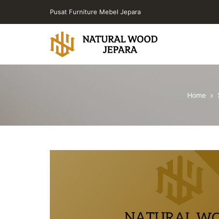
Skip
Pusat Furniture Mebel Jepara
to
the
content
Toko
Furniture
Cafe
Home
Jepara
Jati
Minimalis
PT
Natural
Wood
Jepara