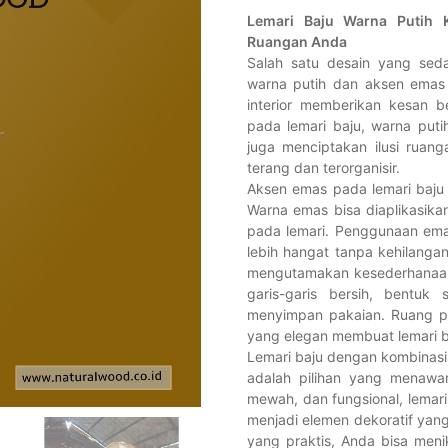
Lemari Baju Warna Putih 
Ruangan Anda
Salah satu desain yang sed
warna putih dan aksen emas 
interior memberikan kesan be
pada lemari baju, warna puti
juga menciptakan ilusi ruan
terang dan terorganisir.
Aksen emas pada lemari baj
Warna emas bisa diaplikasikan
pada lemari. Penggunaan ema
lebih hangat tanpa kehilangan
mengutamakan kesederhanaan d
garis-garis bersih, bentuk
menyimpan pakaian. Ruang p
yang elegan membuat lemari baj
Lemari baju dengan kombinasi
adalah pilihan yang menawa
mewah, dan fungsional, lemari
menjadi elemen dekoratif yan
yang praktis, Anda bisa men