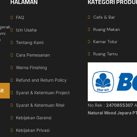
HALAMAN
KATEGORI PRODU
Cafe & Bar
FAQ
gerak
Ruang Makan
Izin Usaha
ami
e
Kamar Tidur
Tentang Kami
Ruang Tamu
Cara Pemesanan
Warna Finishing
Refund and Return Policy
Syarat & Ketentuan Project
No Rek :
2470855307
A
Syarat & Ketentuan Ritel
Natural Wood Jepara P
Kebijakan Garansi
Kebijakan Privasi