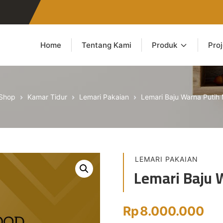
Home
Tentang Kami
Produk
Pro
Shop
Kamar Tidur
Lemari Pakaian
Lemari Baju Warna Putih 
LEMARI PAKAIAN
Lemari Baju 
Rp
8.000.000