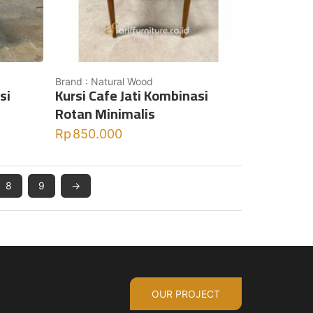
Brand : Natural Wood
si
Kursi Cafe Jati Kombinasi
Rotan Minimalis
Rp
850.000
8
9
→
OUR PROJECT