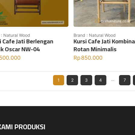
 : Natural Wood
Brand : Natural Wood
i Cafe Jati Berlengan
Kursi Cafe Jati Kombina
ik Oscar NW-04
Rotan Minimalis
.500.000
Rp
850.000
…
1
2
3
4
7
KAMI PRODUKSI