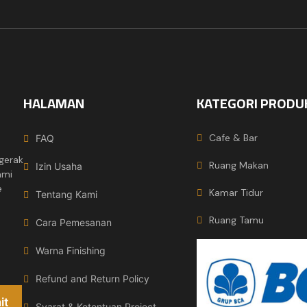
HALAMAN
KATEGORI PRODU
Cafe & Bar
FAQ
gerak
Ruang Makan
Izin Usaha
ami
e
Kamar Tidur
Tentang Kami
Ruang Tamu
Cara Pemesanan
Warna Finishing
Refund and Return Policy
Syarat & Ketentuan Project