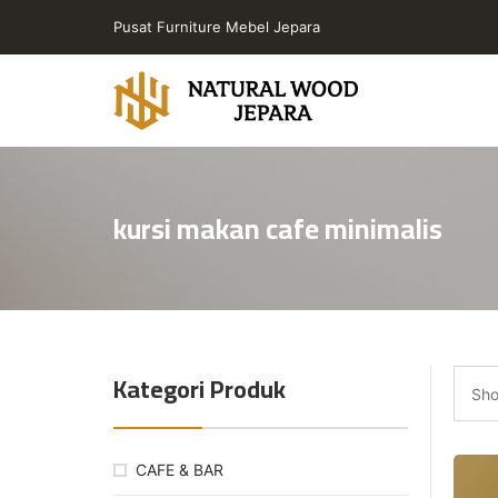
Skip
Pusat Furniture Mebel Jepara
to
the
content
Toko
Furniture
Cafe
kursi makan cafe minimalis
Jepara
Jati
Minimalis
PT
Natural
Wood
Kategori Produk
Jepara
Sho
CAFE & BAR