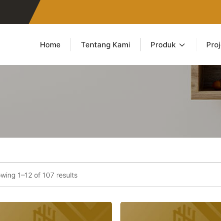
Home
Tentang Kami
Produk
Pro
wing 1–12 of 107 results