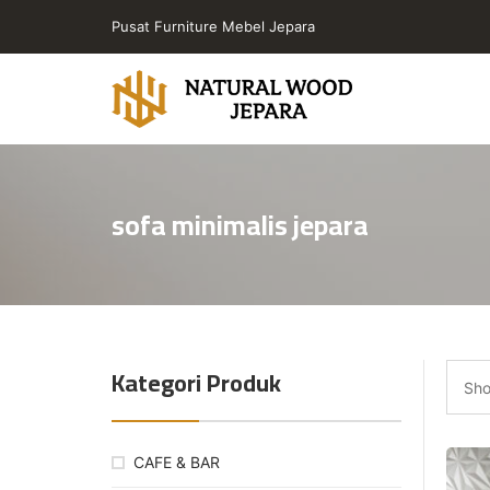
Skip
Pusat Furniture Mebel Jepara
to
the
content
Toko
Furniture
Cafe
sofa minimalis jepara
Jepara
Jati
Minimalis
PT
Natural
Wood
Kategori Produk
Jepara
Sho
CAFE & BAR