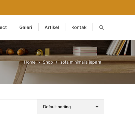
ject
Galeri
Artikel
Kontak
Home
Shop
sofa minimalis jepara