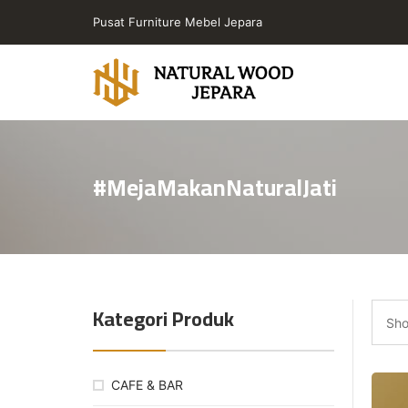
Skip
Pusat Furniture Mebel Jepara
to
the
content
Toko
Furniture
Cafe
#MejaMakanNaturalJati
Jepara
Jati
Minimalis
PT
Natural
Wood
Kategori Produk
Jepara
Sho
CAFE & BAR