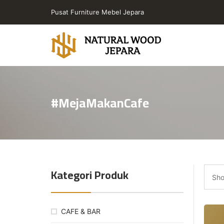
Skip
Pusat Furniture Mebel Jepara
to
the
content
Toko
Furniture
Cafe
#MejaMakanCafe
Jepara
Jati
Minimalis
PT
Natural
Wood
Kategori Produk
Jepara
Sho
CAFE & BAR