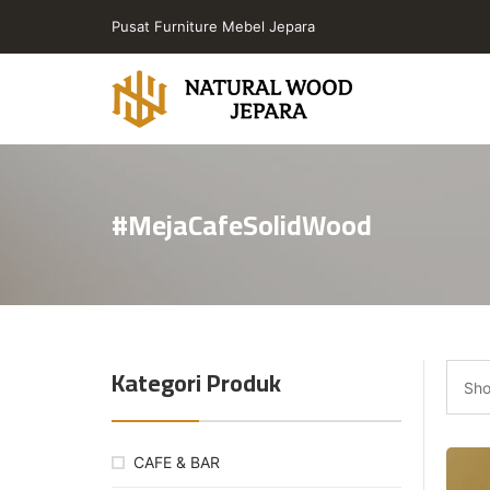
Skip
Pusat Furniture Mebel Jepara
to
the
content
Toko
Furniture
Cafe
#MejaCafeSolidWood
Jepara
Jati
Minimalis
PT
Natural
Wood
Kategori Produk
Jepara
Sho
CAFE & BAR