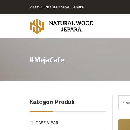
Skip
Pusat Furniture Mebel Jepara
to
the
content
Toko
Furniture
Cafe
#MejaCafe
Jepara
Jati
Minimalis
PT
Natural
Wood
Kategori Produk
Jepara
Sho
CAFE & BAR