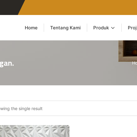
Home
Tentang Kami
Produk
Pro
ngan.
H
wing the single result