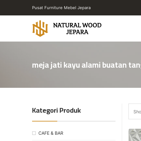
Skip
Pusat Furniture Mebel Jepara
to
the
content
Toko
Furniture
Cafe
meja jati kayu alami buatan ta
Jepara
Jati
Minimalis
PT
Natural
Wood
Kategori Produk
Jepara
Sho
CAFE & BAR