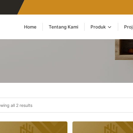
Home
Tentang Kami
Produk
Pro
wing all 2 results