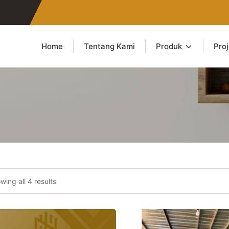
Home
Tentang Kami
Produk
Pro
wing all 4 results