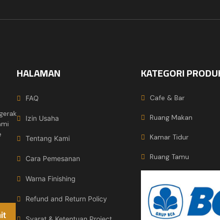
HALAMAN
KATEGORI PRODU
Cafe & Bar
FAQ
gerak
Ruang Makan
Izin Usaha
ami
e
Kamar Tidur
Tentang Kami
Ruang Tamu
Cara Pemesanan
Warna Finishing
Refund and Return Policy
Syarat & Ketentuan Project