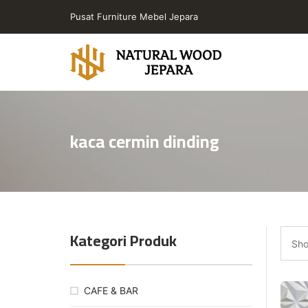
Skip
Pusat Furniture Mebel Jepara
to
the
content
Toko
Furniture
Cafe
kaca cermin dinding
Jepara
Jati
Minimalis
PT
Natural
Wood
Kategori Produk
Jepara
Sho
CAFE & BAR