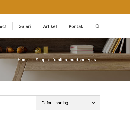
ject
Galeri
Artikel
Kontak
Home
Shop
furniture outdoor jepara