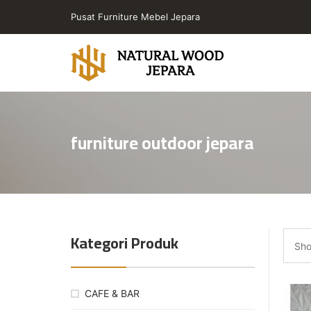
Skip
Pusat Furniture Mebel Jepara
to
the
content
Toko
Furniture
Cafe
furniture outdoor jepara
Jepara
Jati
Minimalis
PT
Natural
Wood
Kategori Produk
Jepara
Sho
CAFE & BAR