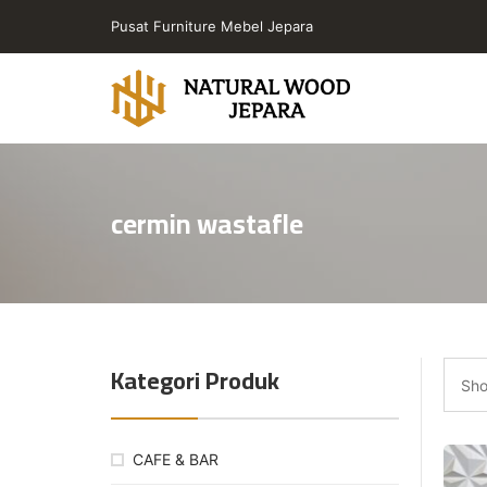
Skip
Pusat Furniture Mebel Jepara
to
the
content
Toko
Furniture
Cafe
cermin wastafle
Jepara
Jati
Minimalis
PT
Natural
Wood
Kategori Produk
Jepara
Sho
CAFE & BAR