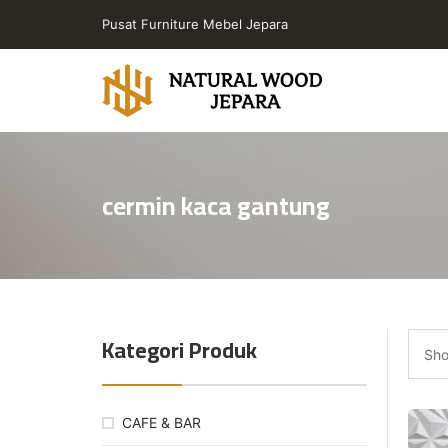
Skip
Pusat Furniture Mebel Jepara
to
the
content
Toko
Furniture
Cafe
cermin kaca gantung
Jepara
Jati
Minimalis
PT
Natural
Wood
Kategori Produk
Jepara
Sho
CAFE & BAR