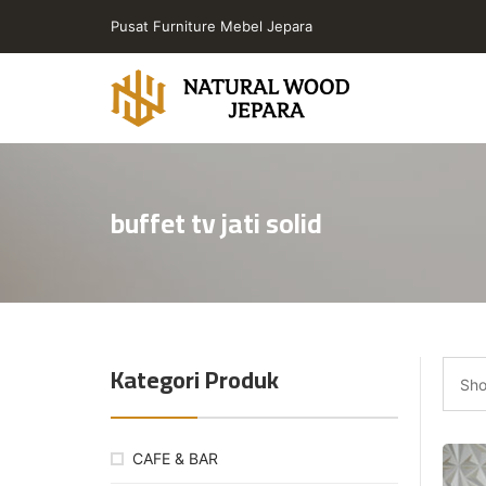
Skip
Pusat Furniture Mebel Jepara
to
the
content
Toko
Furniture
Cafe
buffet tv jati solid
Jepara
Jati
Minimalis
PT
Natural
Wood
Kategori Produk
Jepara
Sho
CAFE & BAR