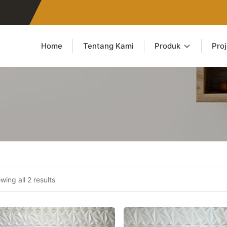
Home
Tentang Kami
Produk
Pro
wing all 2 results