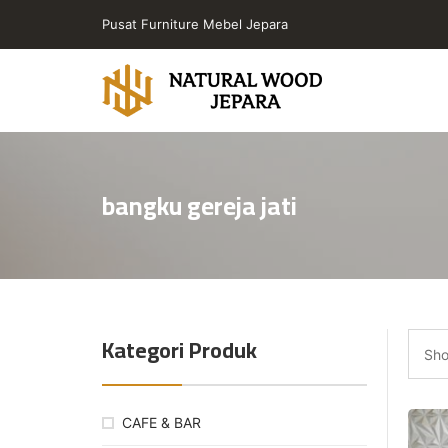
Skip
Pusat Furniture Mebel Jepara
to
the
content
Toko
Furniture
Cafe
bangku gereja jati
Jepara
Jati
Minimalis
PT
Natural
Wood
Kategori Produk
Jepara
Sho
CAFE & BAR