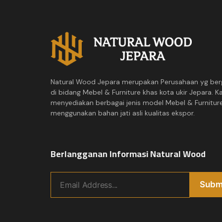
Natural Wood Jepara merupakan Perusahaan yg ber
di bidang Mebel & Furniture khas kota ukir Jepara. K
menyediakan berbagai jenis model Mebel & Furnitur
menggunakan bahan jati asli kualitas ekspor.
Berlangganan Informasi Natural Wood