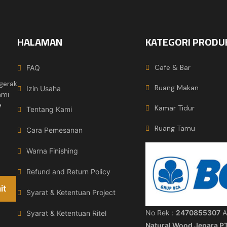
HALAMAN
KATEGORI PRODU
Cafe & Bar
FAQ
gerak
Ruang Makan
Izin Usaha
ami
e
Kamar Tidur
Tentang Kami
Ruang Tamu
Cara Pemesanan
Warna Finishing
Refund and Return Policy
Syarat & Ketentuan Project
No Rek :
2470855307
A
Syarat & Ketentuan Ritel
Natural Wood Jepara P