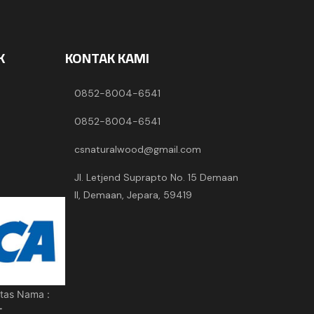
K
KONTAK KAMI
0852-8004-6541
0852-8004-6541
csnaturalwood@gmail.com
Jl. Letjend Suprapto No. 15 Demaan
II, Demaan, Jepara, 59419
tas Nama :
T