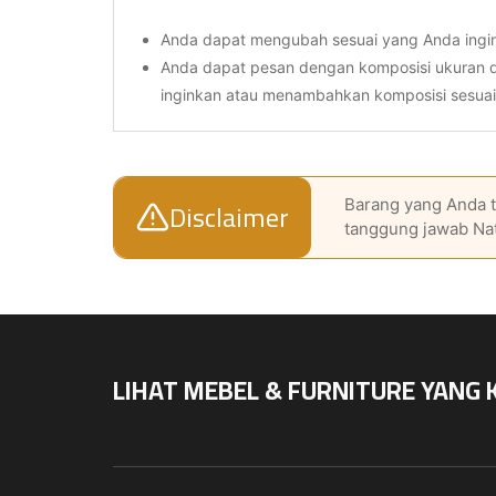
Anda dapat mengubah sesuai yang Anda ingi
Anda dapat pesan dengan komposisi ukuran 
inginkan atau menambahkan komposisi sesua
Disclaimer
Barang yang Anda t
tanggung jawab Na
LIHAT MEBEL & FURNITURE YANG 