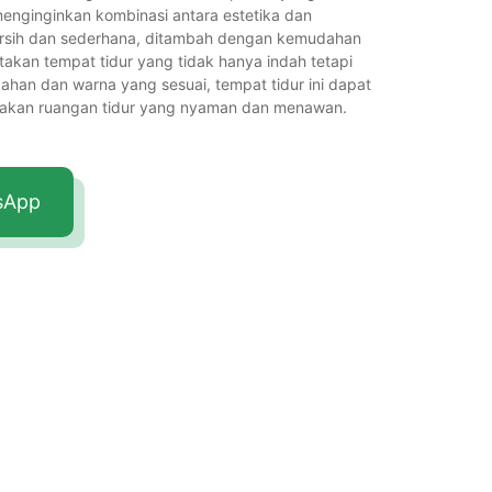
nginginkan kombinasi antara estetika dan
bersih dan sederhana, ditambah dengan kemudahan
takan tempat tidur yang tidak hanya indah tetapi
bahan dan warna yang sesuai, tempat tidur ini dapat
takan ruangan tidur yang nyaman dan menawan.
tsApp