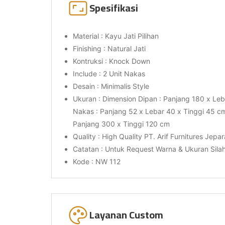
Spesifikasi
Material : Kayu Jati Pilihan
Finishing : Natural Jati
Kontruksi : Knock Down
Include : 2 Unit Nakas
Desain : Minimalis Style
Ukuran : Dimension Dipan : Panjang 180 x Le
Nakas : Panjang 52 x Lebar 40 x Tinggi 45 c
Panjang 300 x Tinggi 120 cm
Quality : High Quality PT. Arif Furnitures Jepar
Catatan : Untuk Request Warna & Ukuran Sil
Kode : NW 112
Layanan Custom