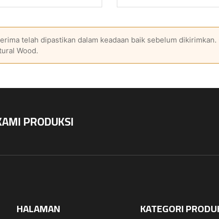
erima telah dipastikan dalam keadaan baik sebelum dikirimkan.
tural Wood.
KAMI PRODUKSI
HALAMAN
KATEGORI PRODU