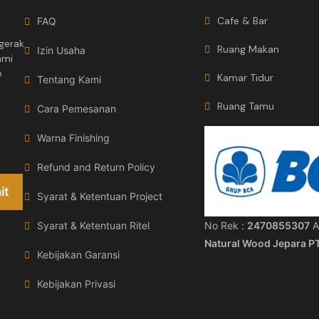
Cafe & Bar
FAQ
gerak
Ruang Makan
Izin Usaha
ami
e
Kamar Tidur
Tentang Kami
Ruang Tamu
Cara Pemesanan
Warna Finishing
Refund and Return Policy
Syarat & Ketentuan Project
No Rek :
2470855307
A
Syarat & Ketentuan Ritel
Natural Wood Jepara P
Kebijakan Garansi
Kebijakan Privasi