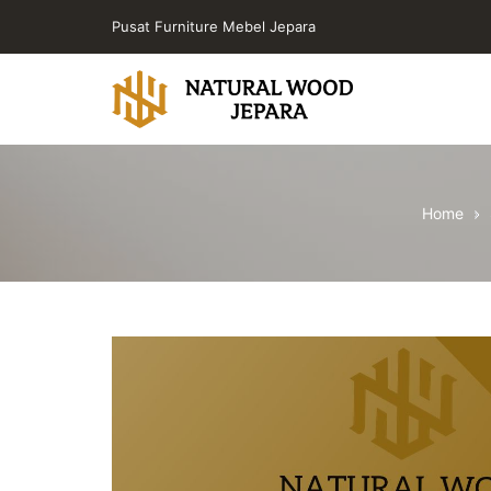
Skip
Pusat Furniture Mebel Jepara
to
the
content
Toko
Furniture
Cafe
Home
Jepara
Jati
Minimalis
PT
Natural
Wood
Jepara