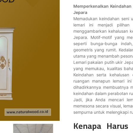
Memperkenalkan Keindahan d
Jepara
Memadukan keindahan seni u
lemari ini menjadi piliha
menggambarkan kehalusan ker
Jepara. Motif-motif yang meli
seperti bunga-bunga indah
geometris yang rumit. Kedala
utama yang menambah pesona 
Lemari pakaian putih ukir Je
yang memukau, kualitas baha
Keindahan serta kehalusan 
ruangan manapun lemari in
dihadirkannya membuatnya me
keindahan dalam perabotan r
Jadi, jika Anda mencari le
memesona secara visual, lemari
sempurna untuk melengkapi r
Kenapa Harus 