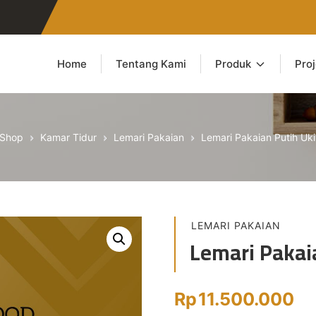
Home
Tentang Kami
Produk
Pro
Shop
Kamar Tidur
Lemari Pakaian
Lemari Pakaian Putih Uki
LEMARI PAKAIAN
Lemari Pakaia
Rp
11.500.000