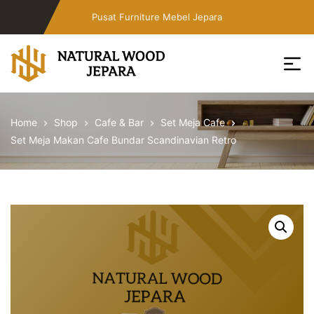
Skip
Pusat Furniture Mebel Jepara
to
the
content
Toko
Furniture
Home
Shop
Cafe & Bar
Set Meja Cafe
Cafe
Set Meja Makan Cafe Bundar Scandinavian Retro
Jepara
Jati
Minimalis
PT
Natural
Wood
Jepara