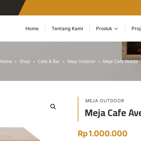
Home
Tentang Kami
Produk
Pro
Home
Shop
Cafe & Bar
Meja Outdoor
Meja Cafe Aveda
MEJA OUTDOOR
Meja Cafe Av
Rp
1.000.000