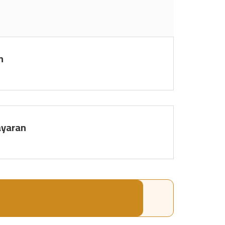
n
yaran