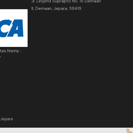
Jl. Letjend Suprapto No. 15 Demaan
II, Demaan, Jepara, 59419
tas Nama :
T
Jepara