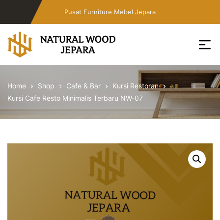
Skip
Pusat Furniture Mebel Jepara
to
the
content
Toko
Furniture
Home
Shop
Cafe & Bar
Kursi Restoran
Cafe
Kursi Cafe Resto Minimalis Terbaru NW-07
Jepara
Jati
Minimalis
PT
Natural
Wood
Jepara