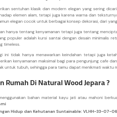
ikan sentuhan klasik dan modern elegan yang sering dicari d
hadap elemen alam, tetapi juga karena warna dan teksturn
mun elegan cocok untuk berbagai konsep dekorasi, dari yang
ukan hanya tentang kenyamanan tetapi juga tentang mencipt
ang populer adalah kursi santai dengan desain minimalis r
g timeless.
ggi ini tidak hanya menawarkan keindahan tetapi juga ket
berikan kenyamanan maksimal bagi para pengunjung cafe dan
k untuk tubuh, sehingga para tamu dapat menikmati waktu
n Rumah Di Natural Wood Jepara ?
enggunakan bahan material kayu jati atau mahoni berku
smi
kungan Hidup dan Kehutanan Suntainable: VLHH-33-07-0