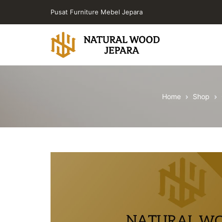
Skip
Pusat Furniture Mebel Jepara
to
the
content
Toko
Furniture
Cafe
Home
Shop
Jepara
Jati
Minimalis
PT
Natural
Wood
Jepara