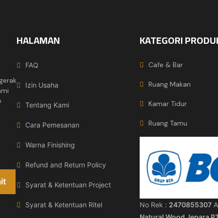
HALAMAN
KATEGORI PRODU
Cafe & Bar
FAQ
gerak
Ruang Makan
Izin Usaha
ami
e
Kamar Tidur
Tentang Kami
Ruang Tamu
Cara Pemesanan
Warna Finishing
Refund and Return Policy
Syarat & Ketentuan Project
No Rek :
2470855307
A
Syarat & Ketentuan Ritel
Natural Wood Jepara P