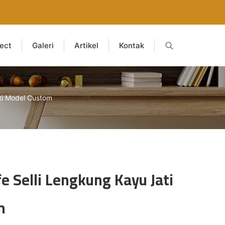
ject
Galeri
Artikel
Kontak
ati Model Custom
fe Selli Lengkung Kayu Jati
m