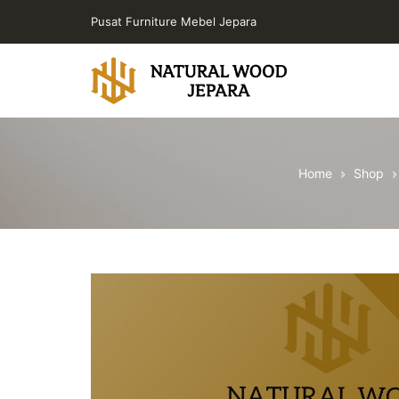
Skip
Pusat Furniture Mebel Jepara
to
the
content
Toko
Furniture
Cafe
Home
Shop
Jepara
Jati
Minimalis
PT
Natural
Wood
Jepara