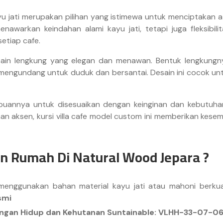
 jati merupakan pilihan yang istimewa untuk menciptakan a
 menawarkan keindahan alami kayu jati, tetapi juga fleksi
etiap cafe.
 desain lengkung yang elegan dan menawan. Bentuk lengkun
ngundang untuk duduk dan bersantai. Desain ini cocok untu
puannya untuk disesuaikan dengan keinginan dan kebutuhan sp
han aksen, kursi villa cafe model custom ini memberikan kes
n Rumah Di Natural Wood Jepara ?
enggunakan bahan material kayu jati atau mahoni berku
smi
kungan Hidup dan Kehutanan Suntainable: VLHH-33-07-0