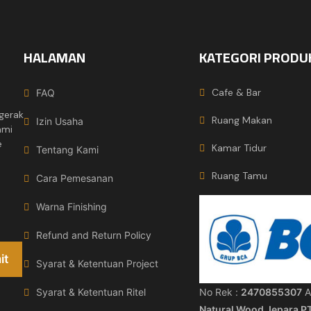
HALAMAN
KATEGORI PRODU
Cafe & Bar
FAQ
gerak
Ruang Makan
Izin Usaha
ami
e
Kamar Tidur
Tentang Kami
Ruang Tamu
Cara Pemesanan
Warna Finishing
Refund and Return Policy
Syarat & Ketentuan Project
No Rek :
2470855307
A
Syarat & Ketentuan Ritel
Natural Wood Jepara P