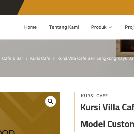
Home
Tentang Kami
Produk
Pro
Cafe & Bar
Kursi Cafe
Kursi Villa Cafe Selli Lengkung Kayu J
KURSI CAFE
Kursi Villa Ca
Model Custo