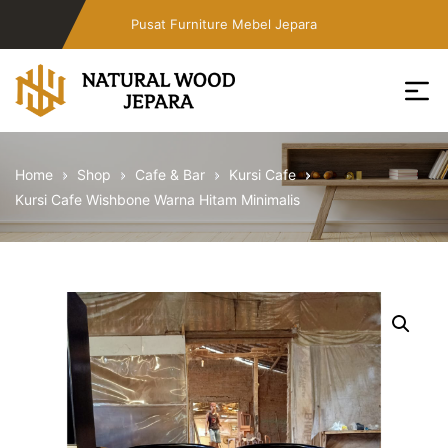
Skip
Pusat Furniture Mebel Jepara
to
the
content
Toko
Furniture
Home
Shop
Cafe & Bar
Kursi Cafe
Cafe
Kursi Cafe Wishbone Warna Hitam Minimalis
Jepara
Jati
Minimalis
PT
Natural
Wood
Jepara