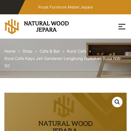
Skip
Pusat Furniture Mebel Jepara
to
the
content
Toko
Furniture
Home
Shop
Cafe & Bar
Kursi Cafe
Cafe
Kursi Cafe Kayu Jati Sandaran Lengkung Dudukan Busa NW-
Jepara
50
Jati
Minimalis
PT
Natural
Wood
Jepara