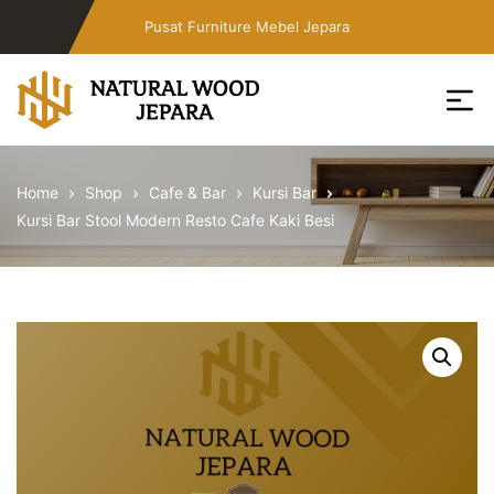
Skip
Pusat Furniture Mebel Jepara
to
the
content
Toko
Furniture
Home
Shop
Cafe & Bar
Kursi Bar
Cafe
Kursi Bar Stool Modern Resto Cafe Kaki Besi
Jepara
Jati
Minimalis
PT
Natural
Wood
Jepara