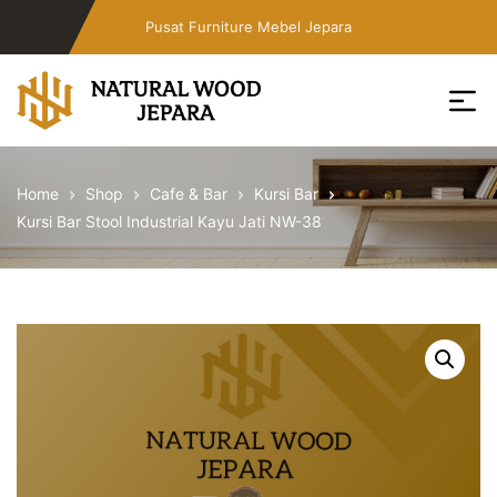
Skip
Pusat Furniture Mebel Jepara
to
the
content
Toko
Furniture
Home
Shop
Cafe & Bar
Kursi Bar
Cafe
Kursi Bar Stool Industrial Kayu Jati NW-38
Jepara
Jati
Minimalis
PT
Natural
Wood
Jepara