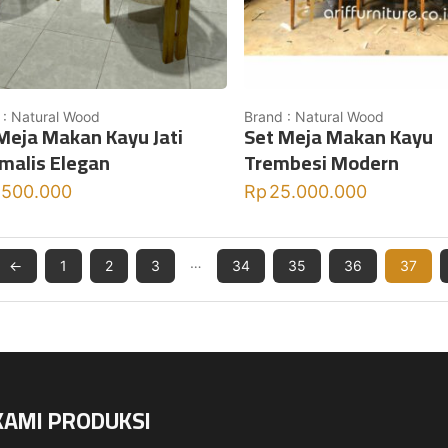
 : Natural Wood
Brand : Natural Wood
Meja Makan Kayu Jati
Set Meja Makan Kayu
malis Elegan
Trembesi Modern
.500.000
Rp
25.000.000
…
←
1
2
3
34
35
36
37
KAMI PRODUKSI