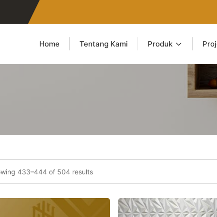
Home
Tentang Kami
Produk
Pro
wing 433–444 of 504 results