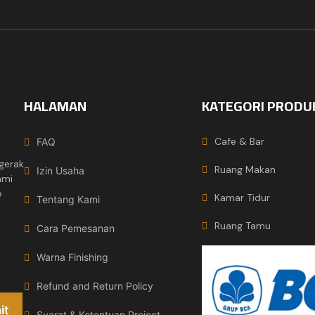
HALAMAN
KATEGORI PRODU
Cafe & Bar
FAQ
gerak
Ruang Makan
Izin Usaha
ami
e
Kamar Tidur
Tentang Kami
Ruang Tamu
Cara Pemesanan
Warna Finishing
Refund and Return Policy
Syarat & Ketentuan Project