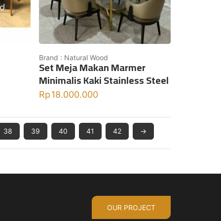
Brand : Natural Wood
Set Meja Makan Marmer
Minimalis Kaki Stainless Steel
Rp
18.000.000
38
39
40
41
42
→
OUR PROJECT