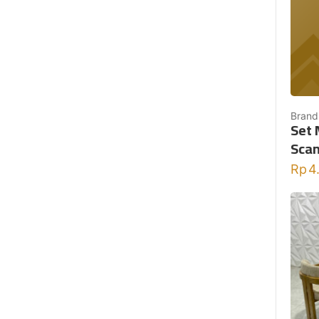
Brand
Set 
Scan
Rp
4